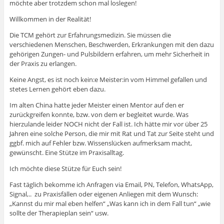
möchte aber trotzdem schon mal loslegen!
Willkommen in der Realität!
Die TCM gehört zur Erfahrungsmedizin. Sie müssen die
verschiedenen Menschen, Beschwerden, Erkrankungen mit den dazu
gehörigen Zungen- und Pulsbildern erfahren, um mehr Sicherheit in
der Praxis zu erlangen.
Keine Angst, es ist noch kein:e Meister:in vom Himmel gefallen und
stetes Lernen gehört eben dazu.
Im alten China hatte jeder Meister einen Mentor auf den er
zurückgreifen konnte, bzw. von dem er begleitet wurde. Was
hierzulande leider NOCH nicht der Fall ist. Ich hätte mir vor über 25
Jahren eine solche Person, die mir mit Rat und Tat zur Seite steht und
ggbf. mich auf Fehler bzw. Wissenslücken aufmerksam macht,
gewünscht. Eine Stütze im Praxisalltag.
Ich möchte diese Stütze für Euch sein!
Fast täglich bekomme ich Anfragen via Email, PN, Telefon, WhatsApp,
Signal,.. zu Praxisfällen oder eigenen Anliegen mit dem Wunsch:
„Kannst du mir mal eben helfen“ „Was kann ich in dem Fall tun“ „wie
sollte der Therapieplan sein“ usw.