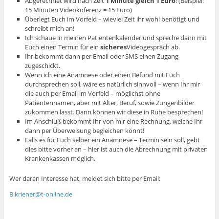
Abgerechnet wird nach Zeit
1 Minute gleich 1 Euro
! (Beispiel:
15 Minuten Videokoferenz = 15 Euro)
Überlegt Euch im Vorfeld – wieviel Zeit ihr wohl benötigt und
schreibt mich an!
Ich schaue in meinen Patientenkalender und spreche dann mit
Euch einen Termin für ein
sicheres
Videogespräch ab.
Ihr bekommt dann per Email oder SMS einen Zugang
zugeschickt.
Wenn ich eine Anamnese oder einen Befund mit Euch
durchsprechen soll, wäre es natürlich sinnvoll – wenn Ihr mir
die auch per Email im Vorfeld – möglichst ohne
Patientennamen, aber mit Alter, Beruf, sowie Zungenbilder
zukommen lasst. Dann können wir diese in Ruhe besprechen!
Im Anschluß bekommt Ihr von mir eine Rechnung, welche Ihr
dann per Überweisung begleichen könnt!
Falls es für Euch selber ein Anamnese – Termin sein soll, gebt
dies bitte vorher an – hier ist auch die Abrechnung mit privaten
Krankenkassen möglich.
Wer daran Interesse hat, meldet sich bitte per Email:
B.kriener@t-online.de