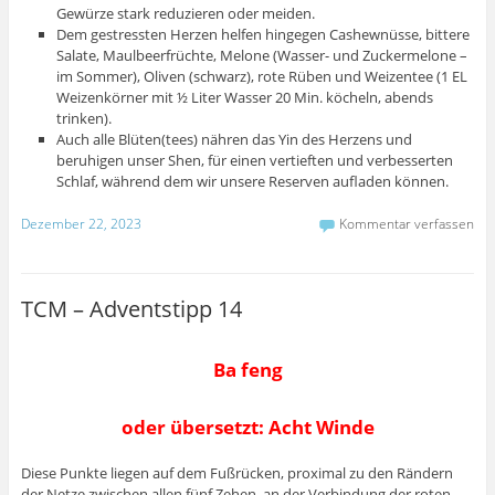
Gewürze stark reduzieren oder meiden.
Dem gestressten Herzen helfen hingegen Cashewnüsse, bittere
Salate, Maulbeerfrüchte, Melone (Wasser- und Zuckermelone –
im Sommer), Oliven (schwarz), rote Rüben und Weizentee (1 EL
Weizenkörner mit ½ Liter Wasser 20 Min. köcheln, abends
trinken).
Auch alle Blüten(tees) nähren das Yin des Herzens und
beruhigen unser Shen, für einen vertieften und verbesserten
Schlaf, während dem wir unsere Reserven aufladen können.
Dezember 22, 2023
Kommentar verfassen
TCM – Adventstipp 14
Ba feng
oder übersetzt:
Acht Winde
Diese Punkte liegen auf dem Fußrücken, proximal zu den Rändern
der Netze zwischen allen fünf Zehen, an der Verbindung der roten