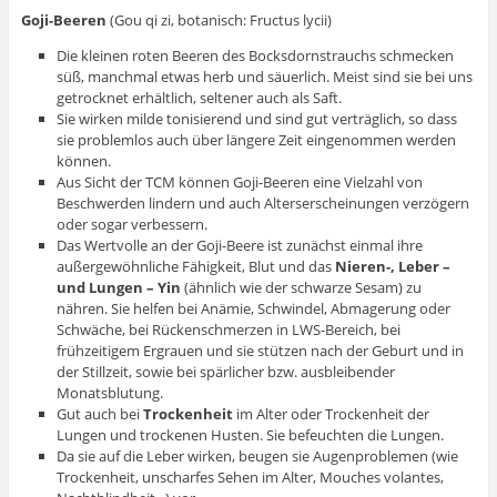
Goji-Beeren
(Gou qi zi, botanisch: Fructus lycii)
Die kleinen roten Beeren des Bocksdornstrauchs schmecken
süß, manchmal etwas herb und säuerlich. Meist sind sie bei uns
getrocknet erhältlich, seltener auch als Saft.
Sie wirken milde tonisierend und sind gut verträglich, so dass
sie problemlos auch über längere Zeit eingenommen werden
können.
Aus Sicht der TCM können Goji-Beeren eine Vielzahl von
Beschwerden lindern und auch Alterserscheinungen verzögern
oder sogar verbessern.
Das Wertvolle an der Goji-Beere ist zunächst einmal ihre
außergewöhnliche Fähigkeit, Blut und das
Nieren-, Leber –
und Lungen – Yin
(ähnlich wie der schwarze Sesam) zu
nähren. Sie helfen bei Anämie, Schwindel, Abmagerung oder
Schwäche, bei Rückenschmerzen in LWS-Bereich, bei
frühzeitigem Ergrauen und sie stützen nach der Geburt und in
der Stillzeit, sowie bei spärlicher bzw. ausbleibender
Monatsblutung.
Gut auch bei
Trockenheit
im Alter oder Trockenheit der
Lungen und trockenen Husten. Sie befeuchten die Lungen.
Da sie auf die Leber wirken, beugen sie Augenproblemen (wie
Trockenheit, unscharfes Sehen im Alter, Mouches volantes,