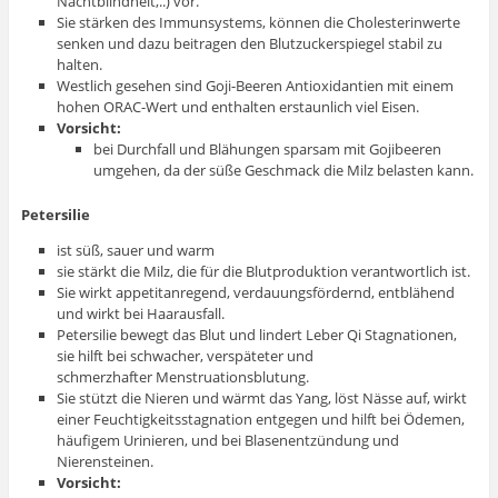
Nachtblindheit,..) vor.
Sie stärken des Immunsystems, können die Cholesterinwerte
senken und dazu beitragen den Blutzuckerspiegel stabil zu
halten.
Westlich gesehen sind Goji-Beeren Antioxidantien mit einem
hohen ORAC-Wert und enthalten erstaunlich viel Eisen.
Vorsicht:
bei Durchfall und Blähungen sparsam mit Gojibeeren
umgehen, da der süße Geschmack die Milz belasten kann.
Petersilie
ist süß, sauer und warm
sie stärkt die Milz, die für die Blutproduktion verantwortlich ist.
Sie wirkt appetitanregend, verdauungsfördernd, entblähend
und wirkt bei Haarausfall.
Petersilie bewegt das Blut und lindert Leber Qi Stagnationen,
sie hilft bei schwacher, verspäteter und
schmerzhafter Menstruationsblutung.
Sie stützt die Nieren und wärmt das Yang, löst Nässe auf, wirkt
einer Feuchtigkeitsstagnation entgegen und hilft bei Ödemen,
häufigem Urinieren, und bei Blasenentzündung und
Nierensteinen.
Vorsicht: