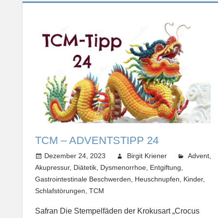
TCM – ADVENTSTIPP 24
Dezember 24, 2023
Birgit Kriener
Advent
,
Akupressur
,
Diätetik
,
Dysmenorrhoe
,
Entgiftung
,
Gastrointestinale Beschwerden
,
Heuschnupfen
,
Kinder
,
Schlafstörungen
,
TCM
Safran Die Stempelfäden der Krokusart „Crocus