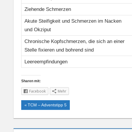
Ziehende Schmerzen
Akute Steifigkeit und Schmerzen im Nacken
und Okziput
Chronische Kopfschmerzen, die sich an einer
Stelle fixieren und bohrend sind
Leereempfindungen
Sharen mit:
Facebook
Mehr
Vorheriger
TCM – Adventstipp 5
Beitrags-
Beitrag:
Navigation