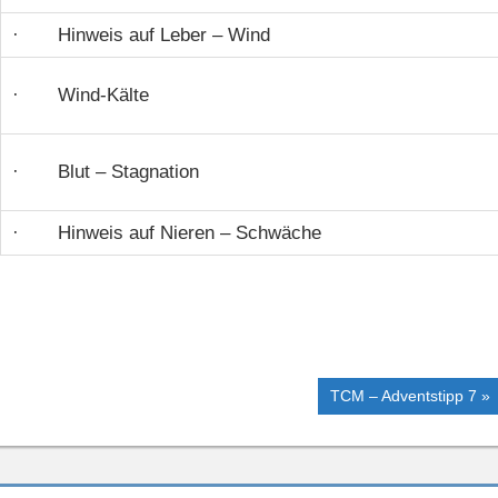
· Hinweis auf Leber – Wind
· Wind-Kälte
· Blut – Stagnation
· Hinweis auf Nieren – Schwäche
Nächster
TCM – Adventstipp 7
Beitrag: